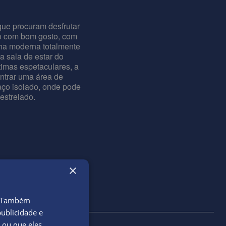
que procuram desfrutar
ado com bom gosto, com
nha moderna totalmente
 sala de estar do
timas espetaculares, a
ontrar uma área de
aço isolado, onde pode
estrelado.
×
o. Também
ublicidade e
 ou que eles