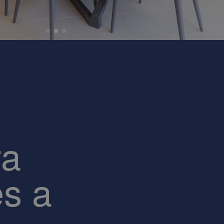
ra
es a