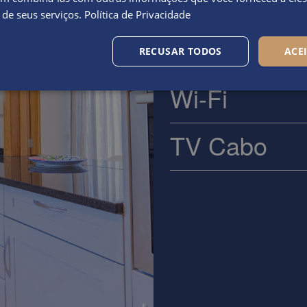
Telefone
 de seus serviços.
Política de Privacidade
Ar Condicio
RECUSAR TODOS
ACE
Wi-Fi
TV Cabo