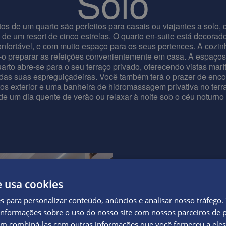
Solo
s de um quarto são perfeitos para casais ou viajantes a solo, 
 de um resort de cinco estrelas. O quarto en-suite está decor
fortável, e com muito espaço para os seus pertences. A cozi
-o preparar as refeições convenientemente em casa. A espaçosa
rto abre-se para o seu terraço privado, oferecendo vistas marí
o das suas espreguiçadeiras. Você também terá o prazer de enc
os exterior e uma banheira de hidromassagem privativa no terr
 de um dia quente de verão ou relaxar à noite sob o céu noturno 
Apartamentos
e usa cookies
Cofre
es para personalizar conteúdo, anúncios e analisar nosso tráfeg
nformações sobre o uso do nosso site com nossos parceiros de p
em combiná-las com outras informações que você forneceu a eles