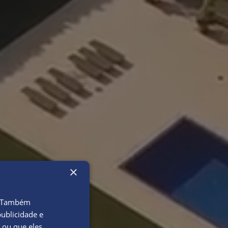
×
o. Também
ublicidade e
 ou que eles