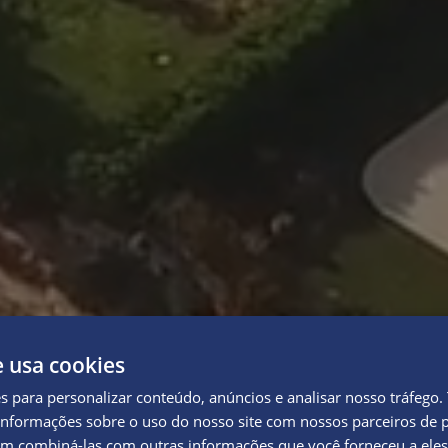
e usa cookies
es para personalizar conteúdo, anúncios e analisar nosso tráfeg
nformações sobre o uso do nosso site com nossos parceiros de p
em combiná-las com outras informações que você forneceu a eles