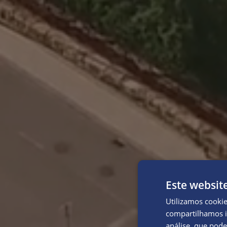
Este websit
Utilizamos cooki
compartilhamos i
análise, que pod