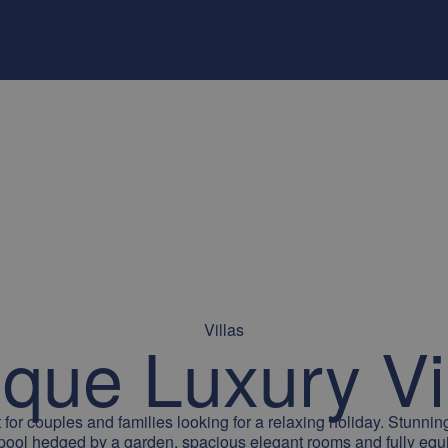
Villas
que Luxury Vi
t for couples and families looking for a relaxing holiday. Stunn
a pool hedged by a garden, spacious elegant rooms and fully equ