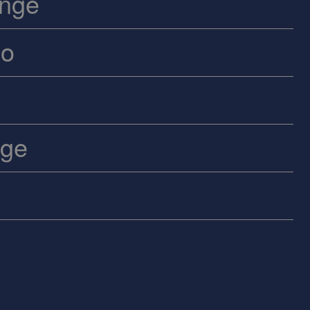
unge
io
age