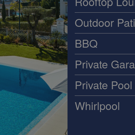
Rooftop Lo
Outdoor Pat
BBQ
Private Gar
Private Pool
Whirlpool