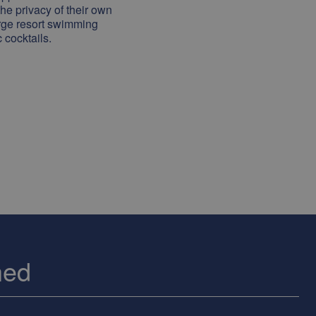
the privacy of their own
large resort swimming
 cocktails.
hed