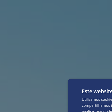
Este websit
Utilizamos cooki
compartilhamos i
análise, que pod