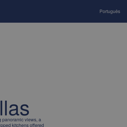
Português
llas
ing panoramic views, a
ipped kitchens offered