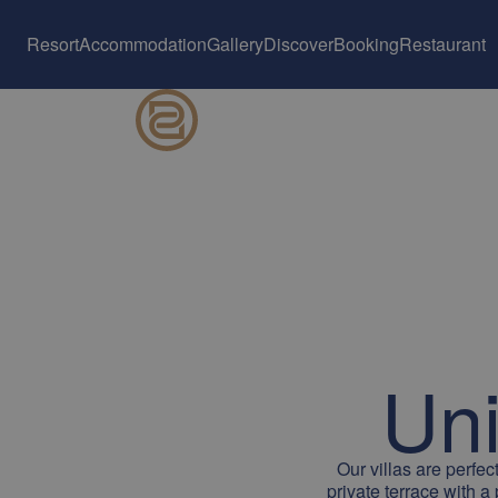
Resort
Accommodation
Gallery
Discover
Booking
Restaurant
Uni
Our villas are perfec
private terrace with 