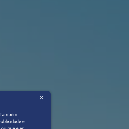
×
o. Também
ublicidade e
 ou que eles